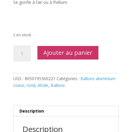
Se gonfle à l’air ou à l’hélium
2 en stock
quantité
Ajouter au panier
de
Sachet
d'un
ballon
UGS :
8050195360221
Catégories :
Ballons aluminium
coeur
coeur, rond, étoile
,
Ballons
pastel
rose
aluminium
91
Description
cm
Description