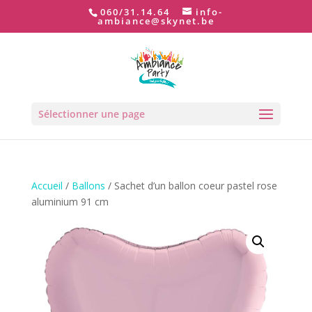
060/31.14.64
info-
ambiance@skynet.be
Sélectionner une page
Accueil
/
Ballons
/ Sachet d’un ballon coeur pastel rose
aluminium 91 cm