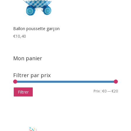
Ballon poussette garçon
€
10,40
Mon panier
Filtrer par prix
Prix
Prix
Prix :
€0
—
€20
Filtrer
min
max