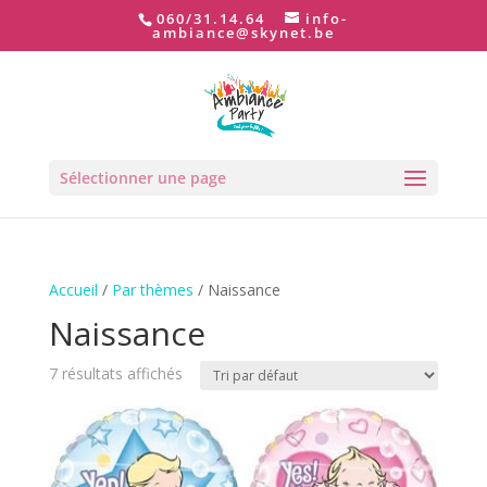
060/31.14.64
info-
ambiance@skynet.be
Sélectionner une page
Accueil
/
Par thèmes
/ Naissance
Naissance
7 résultats affichés