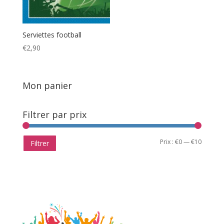
Serviettes football
€
2,90
Mon panier
Filtrer par prix
Prix
Prix
Prix :
€0
—
€10
Filtrer
min
max