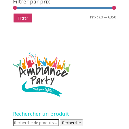
Filtrer par prix
Prix
Prix
Prix :
€0
—
€350
Filtrer
min
max
Rechercher un produit
Recherche
Recherche
pour :