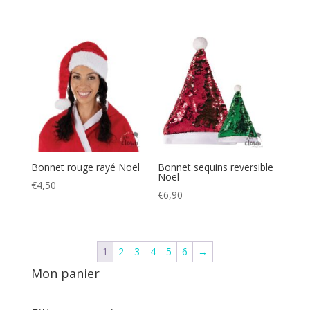
Bonnet rouge rayé Noël
Bonnet sequins reversible
Noël
€
4,50
€
6,90
1
2
3
4
5
6
→
Mon panier