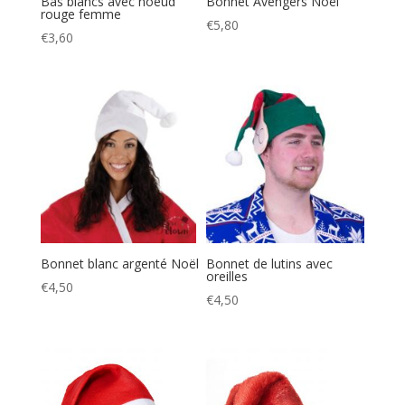
Bas blancs avec noeud
Bonnet Avengers Noël
rouge femme
€
5,80
€
3,60
Bonnet blanc argenté Noël
Bonnet de lutins avec
oreilles
€
4,50
€
4,50