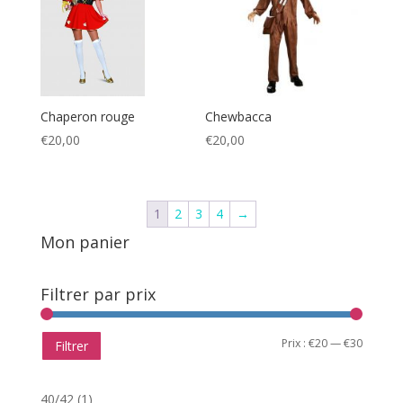
Chaperon rouge
Chewbacca
€
20,00
€
20,00
1
2
3
4
→
Mon panier
Filtrer par prix
Prix
Prix
Prix :
€20
—
€30
Filtrer
min
max
40/42
(1)