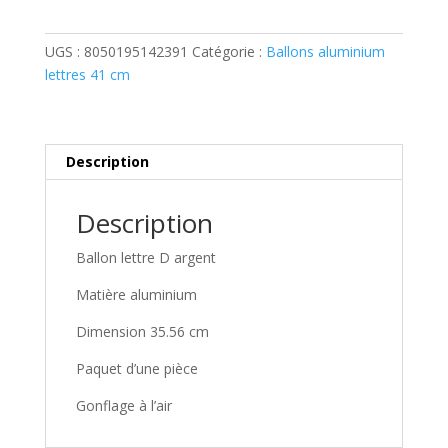
lettre
D
UGS :
8050195142391
Catégorie :
Ballons aluminium
argent
lettres 41 cm
(
35.56
cm)
Description
Description
Ballon lettre D argent
Matière aluminium
Dimension 35.56 cm
Paquet d’une pièce
Gonflage à l’air