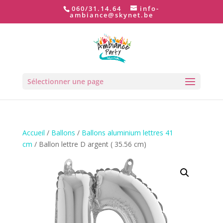
060/31.14.64
info-
ambiance@skynet.be
Sélectionner une page
Accueil
/
Ballons
/
Ballons aluminium lettres 41
cm
/ Ballon lettre D argent ( 35.56 cm)