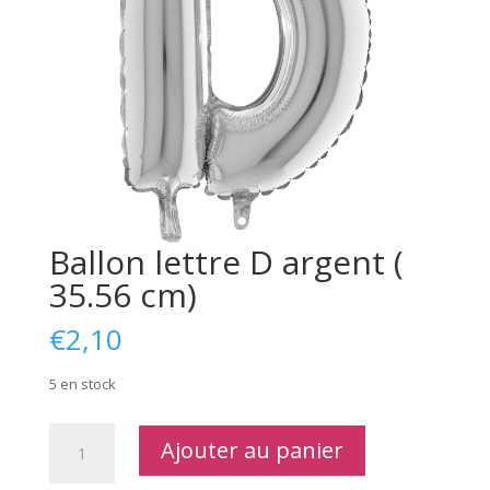
Ballon lettre D argent (
35.56 cm)
€
2,10
5 en stock
quantité
Ajouter au panier
de
Ballon