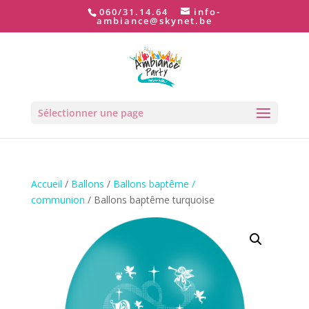
060/31.14.64
info-
ambiance@skynet.be
Sélectionner une page
Accueil
/
Ballons
/
Ballons baptême /
communion
/ Ballons baptême turquoise