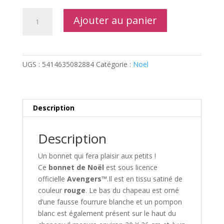
quantité
Ajouter au panier
de
Bonnet
Avengers
Noël
UGS :
5414635082884
Catégorie :
Noel
Description
Description
Un bonnet qui fera plaisir aux petits !
Ce
bonnet de Noël
est sous licence
officielle
Avengers™
.Il est en tissu satiné de
couleur
rouge
. Le bas du chapeau est orné
d’une fausse fourrure blanche et un pompon
blanc est également présent sur le haut du