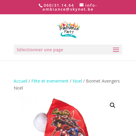
060/31.14.64
info-
ambiance@skynet.be
Sélectionner une page
Accueil
/
Fête et evenement
/
Noel
/ Bonnet Avengers
Noël