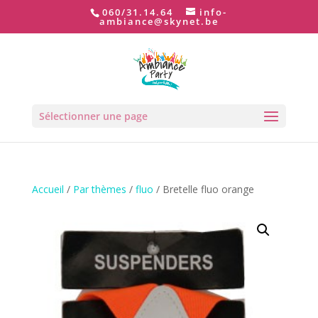
060/31.14.64
info-
ambiance@skynet.be
Sélectionner une page
Accueil
/
Par thèmes
/
fluo
/ Bretelle fluo orange