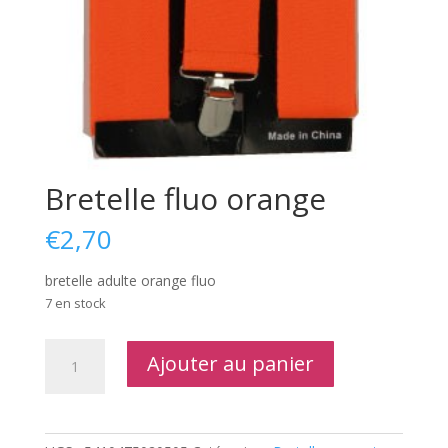
Bretelle fluo orange
€
2,70
bretelle adulte orange fluo
7 en stock
quantité
Ajouter au panier
de
Bretelle
fluo
orange