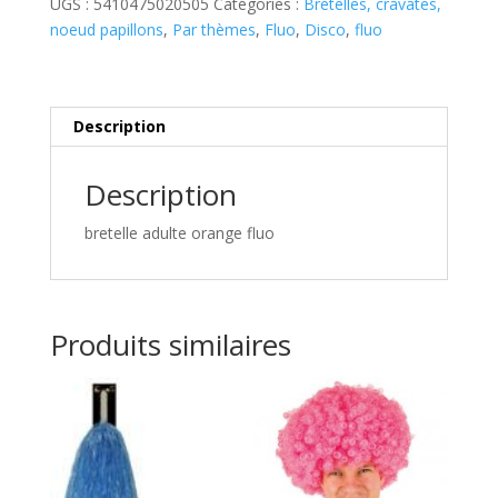
UGS :
5410475020505
Catégories :
Bretelles, cravates,
noeud papillons
,
Par thèmes
,
Fluo
,
Disco
,
fluo
Description
Description
bretelle adulte orange fluo
Produits similaires