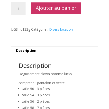
quantité
Ajouter au panier
de
Clown
homme
lucky
UGS :
d122g
Catégorie :
Divers location
Description
Description
Deguisement clown homme lucky
comprend : pantalon et veste
taille 50 3 pièces
taille 54 3 pièces
taille 56 2 pièces
taille 58 7 pièces