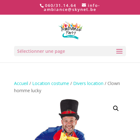
060/31.14.64
info-
ambiance@skynet.be
Sélectionner une page
Accueil
/
Location costume
/
Divers location
/ Clown
homme lucky