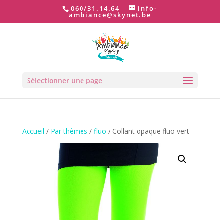
060/31.14.64
info-
ambiance@skynet.be
Sélectionner une page
Accueil
/
Par thèmes
/
fluo
/ Collant opaque fluo vert