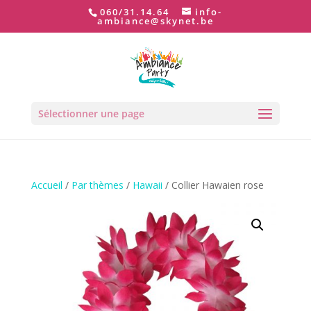
060/31.14.64
info-
ambiance@skynet.be
Sélectionner une page
Accueil
/
Par thèmes
/
Hawaii
/ Collier Hawaien rose