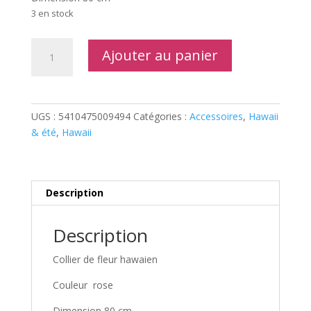
3 en stock
quantité
Ajouter au panier
de
Collier
Hawaien
rose
UGS :
5410475009494
Catégories :
Accessoires
,
Hawaii
& été
,
Hawaii
Description
Description
Collier de fleur hawaien
Couleur rose
Dimension 80 cm