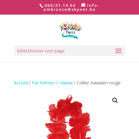
060/31.14.64
info-
ambiance@skynet.be
Sélectionner une page
Accueil
/
Par thèmes
/
Hawaii
/ Collier Hawaien rouge