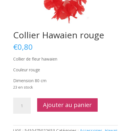
Collier Hawaien rouge
€
0,80
Collier de fleur hawaien
Couleur rouge
Dimension 80 cm
23 en stock
quantité
Ajouter au panier
de
Collier
Hawaien
rouge
UGS :
5410475022653
Catégories :
Accessoires
,
Hawaii