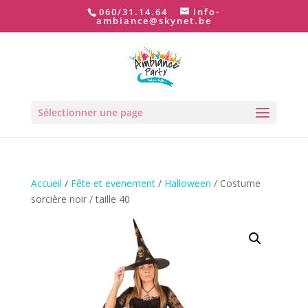
060/31.14.64
info-
ambiance@skynet.be
Sélectionner une page
Accueil
/
Fête et evenement
/
Halloween
/ Costume
sorcière noir / taille 40