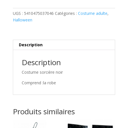
sorcière
noir
UGS :
5410475037046
Catégories :
Costume adulte
,
/
Halloween
taille
40
Description
Description
Costume sorcière noir
Comprend :la robe
Produits similaires