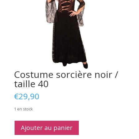
Costume sorcière noir /
taille 40
€
29,90
1 en stock
quantité
Ajouter au panier
de
Costume