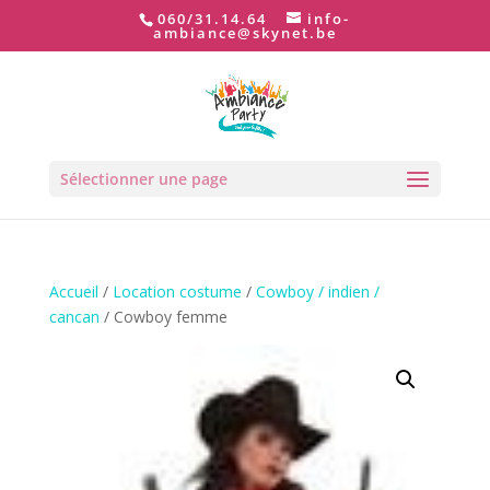
060/31.14.64
info-
ambiance@skynet.be
Sélectionner une page
Accueil
/
Location costume
/
Cowboy / indien /
cancan
/ Cowboy femme