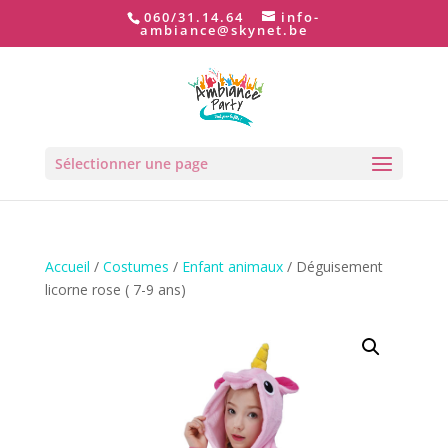
060/31.14.64
info-
ambiance@skynet.be
Sélectionner une page
Accueil
/
Costumes
/
Enfant animaux
/ Déguisement
licorne rose ( 7-9 ans)