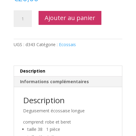
quantité
Ajouter au panier
de
Ecossaise
longue
noir
UGS :
d343
Catégorie :
Ecossais
Description
Informations complémentaires
Description
Deguisement écossaise longue
comprend: robe et beret
taille 38 1 pièce