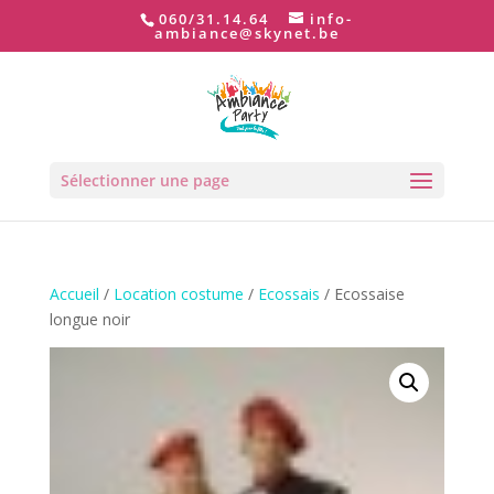
060/31.14.64
info-
ambiance@skynet.be
Sélectionner une page
Accueil
/
Location costume
/
Ecossais
/ Ecossaise
longue noir