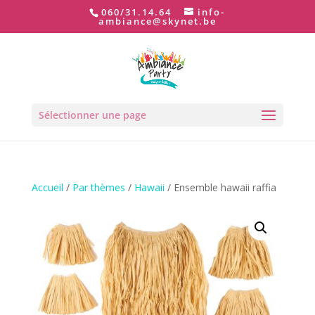
060/31.14.64
info-
ambiance@skynet.be
Sélectionner une page
Accueil
/
Par thèmes
/
Hawaii
/ Ensemble hawaii raffia