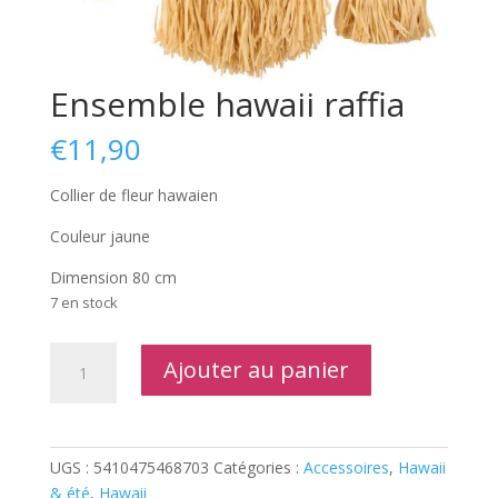
Ensemble hawaii raffia
€
11,90
Collier de fleur hawaien
Couleur jaune
Dimension 80 cm
7 en stock
quantité
Ajouter au panier
de
Ensemble
hawaii
raffia
UGS :
5410475468703
Catégories :
Accessoires
,
Hawaii
& été
,
Hawaii