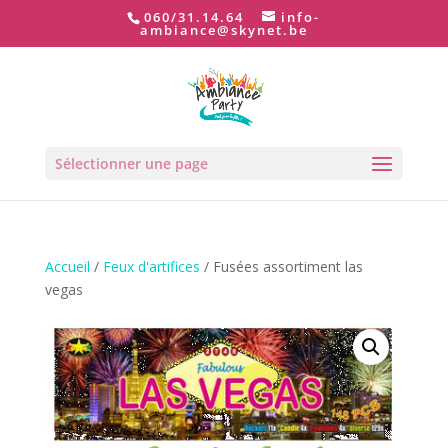
060/31.14.64
info-
ambiance@skynet.be
Sélectionner une page
Accueil
/
Feux d'artifices
/ Fusées assortiment las
vegas