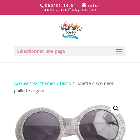
060/31.14.64
info-
ambiance@skynet.be
Sélectionner une page
Accueil
/
Par thèmes
/
Disco
/ Lunette disco néon
paillette argent