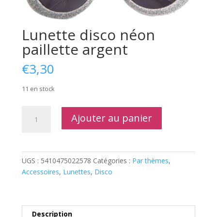
Lunette disco néon
paillette argent
€
3,30
11 en stock
quantité
Ajouter au panier
de
Lunette
disco
néon
UGS :
5410475022578
Catégories :
Par thèmes
,
paillette
Accessoires
,
Lunettes
,
Disco
argent
Description