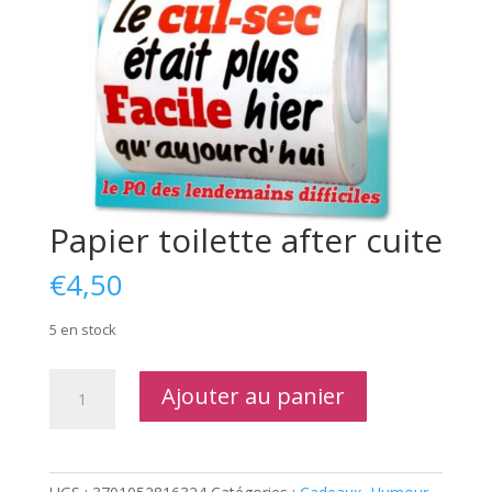
Papier toilette after cuite
€
4,50
5 en stock
quantité
Ajouter au panier
de
Papier
toilette
after