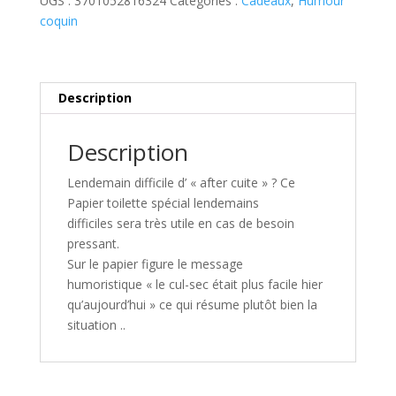
UGS :
3701052816324
Catégories :
Cadeaux
,
Humour
cuite
coquin
Description
Description
Lendemain difficile d’ « after cuite » ? Ce
Papier toilette spécial lendemains
difficiles sera très utile en cas de besoin
pressant.
Sur le papier figure le message
humoristique « le cul-sec était plus facile hier
qu’aujourd’hui » ce qui résume plutôt bien la
situation ..