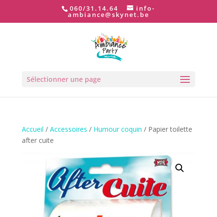
060/31.14.64
info-
ambiance@skynet.be
Sélectionner une page
Accueil
/
Accessoires
/
Humour coquin
/ Papier toilette
after cuite