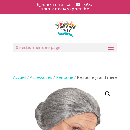
060/31.14.64
info-
ambiance@skynet.be
Sélectionner une page
Accueil
/
Accessoires
/
Perruque
/ Perruque grand mère