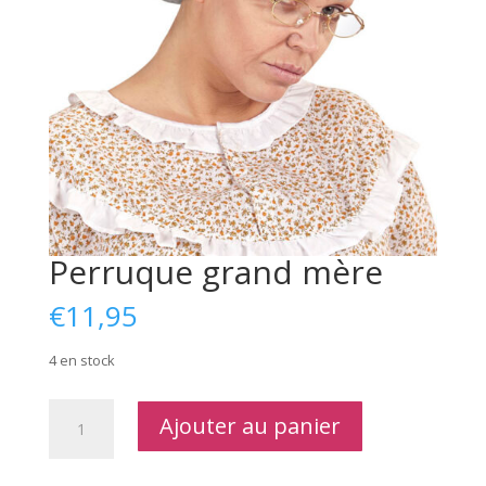
Perruque grand mère
€
11,95
4 en stock
quantité
Ajouter au panier
de
Perruque
grand