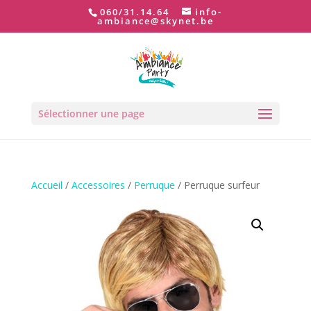
060/31.14.64
info-
ambiance@skynet.be
Sélectionner une page
Accueil
/
Accessoires
/
Perruque
/ Perruque surfeur