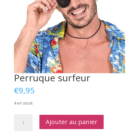
Perruque surfeur
€
9,95
4 en stock
quantité
Ajouter au panier
de
Perruque
surfeur