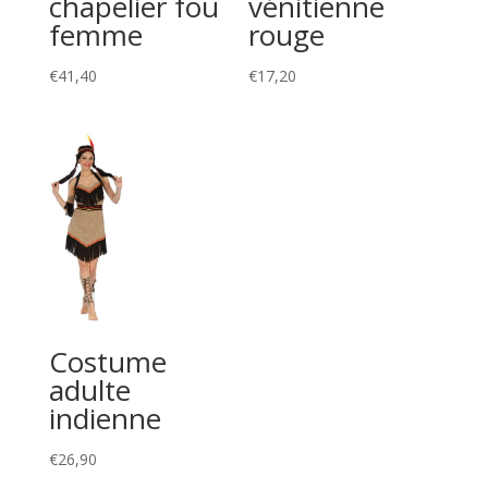
chapelier fou
vénitienne
femme
rouge
€
41,40
€
17,20
Costume
adulte
indienne
€
26,90