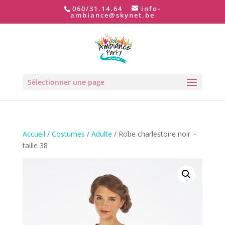
060/31.14.64
info-
ambiance@skynet.be
Sélectionner une page
Accueil
/
Costumes
/
Adulte
/ Robe charlestone noir –
taille 38