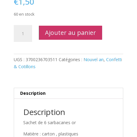
€
1,50
60 en stock
quantité
Ajouter au panier
de
Sachet
de
6
UGS :
3700236703511
Catégories :
Nouvel an
,
Confetti
sarbacanes
& Cotillons
or
Description
Description
Sachet de 6 sarbacanes or
Matière : carton , plastiques