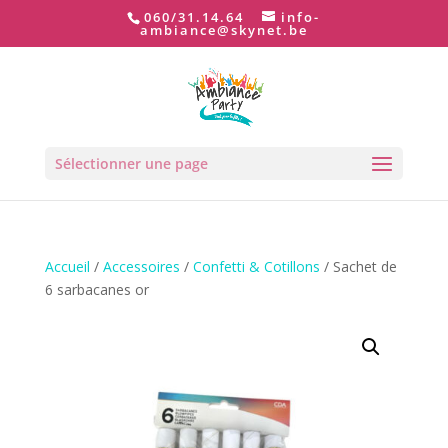
060/31.14.64
info-
ambiance@skynet.be
Sélectionner une page
Accueil
/
Accessoires
/
Confetti & Cotillons
/ Sachet de
6 sarbacanes or