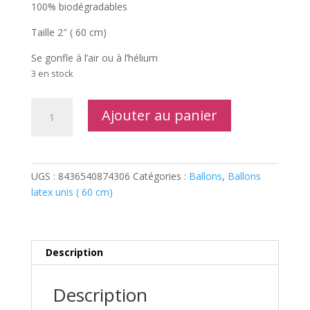
100% biodégradables
Taille 2″ ( 60 cm)
Se gonfle à l’air ou à l’hélium
3 en stock
quantité
Ajouter au panier
de
Sachet
d'un
Ballon
UGS :
8436540874306
Catégories :
Ballons
,
Ballons
Latex
latex unis ( 60 cm)
Standard
Blanc
Emballé
(
Description
60
cm)
Description