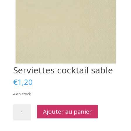
Serviettes cocktail sable
€
1,20
4 en stock
quantité
Ajouter au panier
de
Serviettes
cocktail