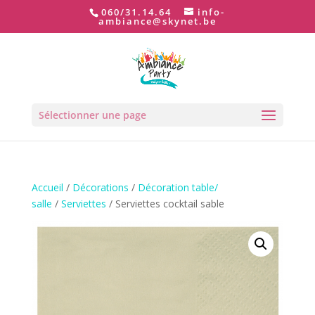
060/31.14.64
info-
ambiance@skynet.be
Sélectionner une page
Accueil
/
Décorations
/
Décoration table/
salle
/
Serviettes
/ Serviettes cocktail sable