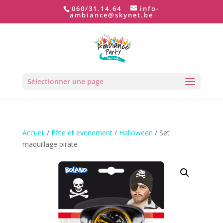
060/31.14.64
info-
ambiance@skynet.be
Sélectionner une page
Accueil
/
Fête et evenement
/
Halloween
/ Set
maquillage pirate