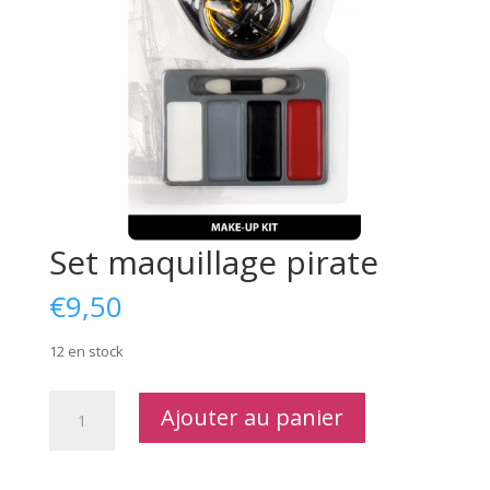
Set maquillage pirate
€
9,50
12 en stock
quantité
Ajouter au panier
de
Set
maquillage