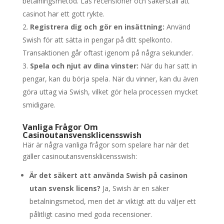
betalningsmetod. Läs recensioner och säkerställ att
casinot har ett gott rykte.
Registrera dig och gör en insättning:
Använd
Swish för att sätta in pengar på ditt spelkonto.
Transaktionen går oftast igenom på några sekunder.
Spela och njut av dina vinster:
När du har satt in
pengar, kan du börja spela. När du vinner, kan du även
göra uttag via Swish, vilket gör hela processen mycket
smidigare.
Vanliga Frågor Om
Casinoutansvensklicensswish
Här är några vanliga frågor som spelare har när det
gäller casinoutansvensklicensswish:
Är det säkert att använda Swish på casinon
utan svensk licens?
Ja, Swish är en säker
betalningsmetod, men det är viktigt att du väljer ett
pålitligt casino med goda recensioner.