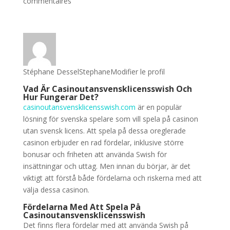
commentaires
Stéphane DesselStephaneModifier le profil
Vad Är Casinoutansvensklicensswish Och
Hur Fungerar Det?
casinoutansvensklicensswish.com
är en populär
lösning för svenska spelare som vill spela på casinon
utan svensk licens. Att spela på dessa oreglerade
casinon erbjuder en rad fördelar, inklusive större
bonusar och friheten att använda Swish för
insättningar och uttag. Men innan du börjar, är det
viktigt att förstå både fördelarna och riskerna med att
välja dessa casinon.
Fördelarna Med Att Spela På
Casinoutansvensklicensswish
Det finns flera fördelar med att använda Swish på