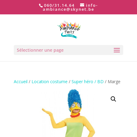
060/31.14.64
info-
ambiance@skynet.be
Sélectionner une page
Accueil
/
Location costume
/
Super héro / BD
/ Marge